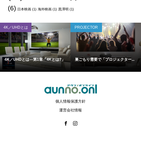
(6)
日本映画
(1)
海外映画
(1)
黒澤明
(1)
4K／UHDとは
PROJECTOR
4K／UHDとは―第1章「4Kとは?」
巣ごもり需要で「プロジェクター...
個人情報保護方針
運営会社情報