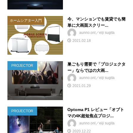
今、マンションでも賃貸でも簡
ホームシアター入門
単に大画面スクリー...
aunno.onl／eiji sugita
2021.02.18
巣ごもり需要で「プロジェクタ
PROJECTOR
ー」ならではの大画...
aunno.onl／eiji sugita
2021.01.29
Optoma P1 レビュー「オプト
PROJECTOR
マの4K超短焦点プロジ...
aunno.onl／eiji sugita
2020.12.22