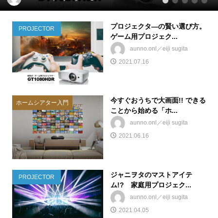
1
2
3
4
5
プロジェクタ―の賢い選び方。
PROJECTOR
ゲーム用プロジェク...
aunno.onl／eiji sugita
2021.07.16
今すぐおうちで大画面!! できる
ホームシアター入門
ことから始める「ホ...
aunno.onl／eiji sugita
2021.06.16
ジャニヲタのマストアイテ
PROJECTOR
ム!? 家庭用プロジェク...
aunno.onl／eiji sugita
2021.04.05