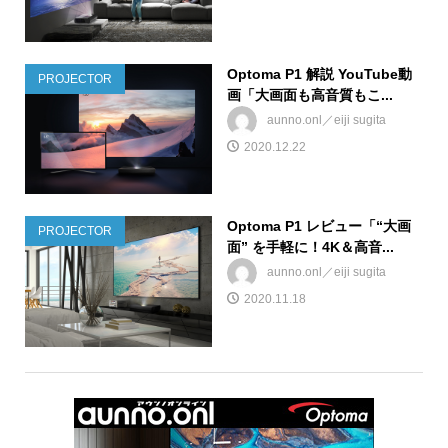
Optoma P1 解説 YouTube動
PROJECTOR
画「大画面も高音質もこ...
aunno.onl／eiji sugita
2020.12.22
Optoma P1 レビュー「“大画
PROJECTOR
面” を手軽に！4K＆高音...
aunno.onl／eiji sugita
2020.11.18