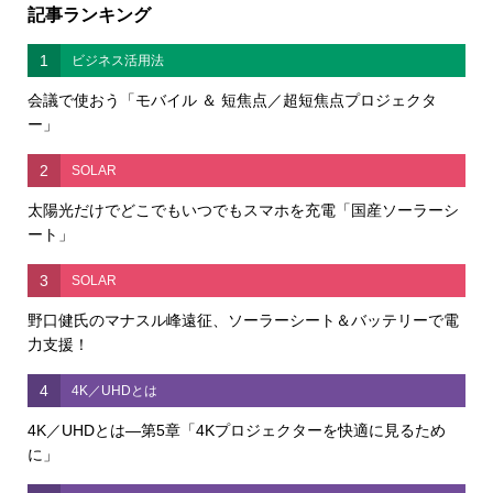
記事ランキング
1
ビジネス活用法
会議で使おう「モバイル ＆ 短焦点／超短焦点プロジェクタ
ー」
2
SOLAR
太陽光だけでどこでもいつでもスマホを充電「国産ソーラーシ
ート」
3
SOLAR
野口健氏のマナスル峰遠征、ソーラーシート＆バッテリーで電
力支援！
4
4K／UHDとは
4K／UHDとは―第5章「4Kプロジェクターを快適に見るため
に」