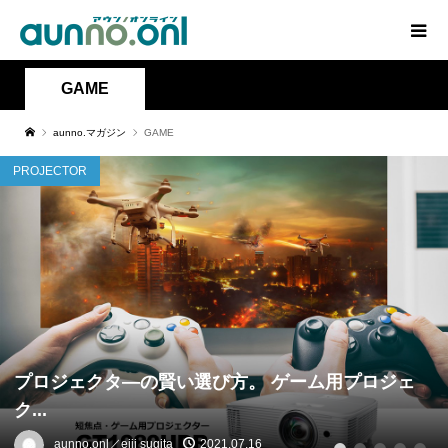
GAME
aunno.マガジン
GAME
PROJECTOR
プロジェクタ―の賢い選び方。 ゲーム用プロジェ
ク...
aunno.onl／eiji sugita
2021.07.16