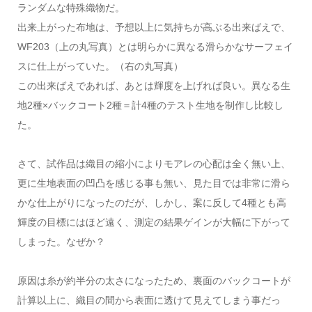
ランダムな特殊織物だ。
出来上がった布地は、予想以上に気持ちが高ぶる出来ばえで、
WF203（上の丸写真）とは明らかに異なる滑らかなサーフェイ
スに仕上がっていた。（右の丸写真）
この出来ばえであれば、あとは輝度を上げれば良い。異なる生
地2種×バックコート2種＝計4種のテスト生地を制作し比較し
た。
さて、試作品は織目の縮小によりモアレの心配は全く無い上、
更に生地表面の凹凸を感じる事も無い、見た目では非常に滑ら
かな仕上がりになったのだが、しかし、案に反して4種とも高
輝度の目標にはほど遠く、測定の結果ゲインが大幅に下がって
しまった。なぜか？
原因は糸が約半分の太さになったため、裏面のバックコートが
計算以上に、織目の間から表面に透けて見えてしまう事だっ