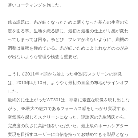
薄いコーティングを施した。
残る課題は、糸が細くなったために薄くなった基布の生産の安
定を図る事。生地を織る際に、最初と最後の仕上がり感が変わ
ってしまっては困る。糸とび、フレアが出ないように、織機の
調整は厳密を極めている。糸が細いためによじれなどのゆがみ
が出ないような管理や検査も重要だ。
こうして2011年々頭から始まった4K対応スクリーンの開発
は、2013年4月10日、ようやく最初の量産の布地がラインオフ
した。
最終的に仕上がったWF301は、非常に素直な映像を映し出しな
がら、4K最大の魅力であるフォーカス感をしっかり実現する、
空気感を感じるスクリーンになった。評論家の先生諸氏から、
完成度の良さに高評価をいただいた。最上級のホームシアター
実現を目指すユーザーに自信を持ってお勧めできる製品となっ