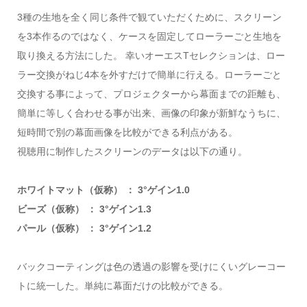
3種の生地を全く同じ条件で観ていただくために、スクリーン
を3本作るのではなく、ケースを固定してローラーごと生地を
取り換える方法にした。 幸いオーエスTセレクションは、ロー
ラー交換がねじ4本を外すだけで簡単に行える。ローラーごと
交換する事によって、プロジェクターから幕面までの距離も、
簡単に等しく合わせる事が出来、画像の印象が新鮮なうちに、
短時間で別の幕面画像を比較ができる利点がある。
視聴用に制作したスクリーンのデータは以下の通り。
ホワイトマット（仮称） ： 3°ゲイン1.0
ビーズ（仮称） ： 3°ゲイン1.3
パール（仮称） ： 3°ゲイン1.2
バックコーティングは色の透過の影響を受けにくいグレーコー
トに統一した。単純に幕面だけの比較ができる。