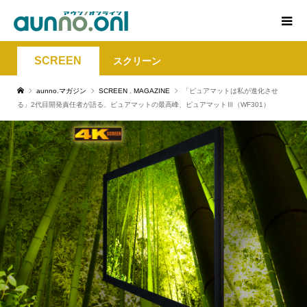
SCREEN
スクリーン
aunno.マガジン
SCREEN
,
MAGAZINE
「ピュアマットは私が進化させ
る」2代目開発責任者が語る、ピュアマットの最高峰、ピュアマットⅢ（WF301）