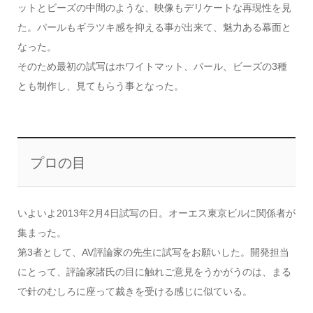
ットとビーズの中間のような、映像もデリケートな再現性を見
た。パールもギラツキ感を抑える事が出来て、魅力ある幕面と
なった。
そのため最初の試写はホワイトマット、パール、ビーズの3種
とも制作し、見てもらう事となった。
プロの目
いよいよ2013年2月4日試写の日。オーエス東京ビルに関係者が
集まった。
第3者として、AV評論家の先生に試写をお願いした。開発担当
にとって、評論家諸氏の目に触れご意見をうかがうのは、まる
で針のむしろに座って裁きを受ける感じに似ている。