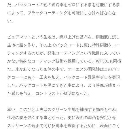
だ。バックコートの色の透過率をゼロにする事を可能にする事
によって、ブラックコーティングを可能にしなければならな
い。
ピュアマットという生地は、織り上げた基布を、樹脂液に浸し
生地の腰を作り、その上でバックコートに更に特殊樹脂をコー
ティングするのだが、発泡コーティングという織目に入ってい
かない特殊なコーティング技術を採用している。WF301も同様
だ。糸が細くなった条件の中で、オーエスの開発陣はこのバッ
クコートにもう一工夫を加え、バックコート透過率ゼロを実現
した。バックコートを黒にできた事により、より映像が締まっ
た感じを与え、コントラストが鮮明になった。
幸い、このひと工夫はスクリーン生地を補強する効果も生み、
生地の腰を強くする事となった。更に表面の凹凸を安定させ、
スクリーンの端まで同じ反射率を確保するために、表面にごく