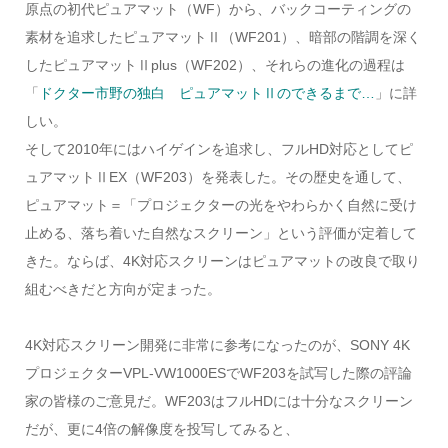
原点の初代ピュアマット（WF）から、バックコーティングの
素材を追求したピュアマットⅡ（WF201）、暗部の階調を深く
したピュアマットⅡplus（WF202）、それらの進化の過程は
「
ドクター市野の独白 ピュアマットⅡのできるまで…
」に詳
しい。
そして2010年にはハイゲインを追求し、フルHD対応としてピ
ュアマットⅡEX（WF203）を発表した。その歴史を通して、
ピュアマット＝「プロジェクターの光をやわらかく自然に受け
止める、落ち着いた自然なスクリーン」という評価が定着して
きた。ならば、4K対応スクリーンはピュアマットの改良で取り
組むべきだと方向が定まった。
4K対応スクリーン開発に非常に参考になったのが、SONY 4K
プロジェクターVPL-VW1000ESでWF203を試写した際の評論
家の皆様のご意見だ。WF203はフルHDには十分なスクリーン
だが、更に4倍の解像度を投写してみると、